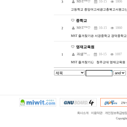
MST™♡
10-15
1806
3
고등학교 중앙여고세광고충북고서원고
중학교
MST™♡
10-15
1860
2
MST 즐겨찾기㉣ 서경중학교 경덕중학
영재교육원
과샘™…
10-15
1697
1
MST 즐겨찾기㉡ 청주교대 영재교육원 ☎ (0
회사소개
|
이용약관
|
개인정보취급방
Copyrigh