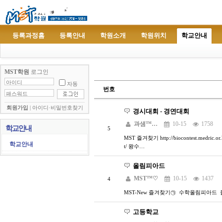
등록과정홈
등록안내
학원소개
학원위치
학교안내
MST학원
로그인
자동
번호
회원가입
|
아이디·비밀번호찾기
경시대회 - 경연대회
과샘™…
10-15
1758
학교안내
5
MST 즐겨찾기 http://biocontest.medric
학교안내
t/ 왕수…
올림피아드
MST™♡
10-15
1437
4
MST-New 즐겨찾기㉠ 수학올림피아
고등학교