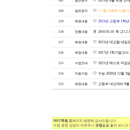
2015년 8월 학원 안
161
일반공지
== 중.고등부 시험기간 ==
160
일반공지
2015년 고등부 1학
159
예정내용
2016.03.10. 목 고1
158
진행내용
2015년 대교협 대입
157
예정내용
2017년 1학기말고
156
예정내용
2021년 테스트 마감
155
수업안내
수능 2020년 12월 
154
마음가짐
고등부 내신대비 9월
153
예정내용
MST학원
홈페이지 방문에 감사드립니다.
수업 중엔 상담이 어려우니
규정
들을 둘러 보시고