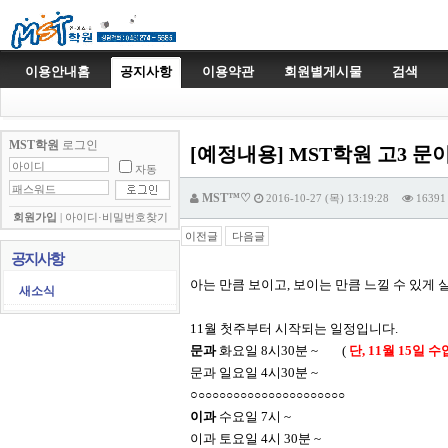
이용안내홈
공지사항
이용약관
회원별게시물
검색
MST학원
로그인
[예정내용] MST학원 고3 문이
자동
MST™♡
2016-10-27 (목) 13:19:28
16391
회원가입
|
아이디·비밀번호찾기
이전글
다음글
공지사항
아는 만큼 보이고, 보이는 만큼 느낄 수 있게
새소식
11월 첫주부터 시작되는 일정입니다.
문과
화요일 8시30분 ~ (
단, 11월 15일
문과 일요일 4시30분 ~
○
○
○
○
○
○
○
○
○
○
○
○
○
○
○
○
○
○
○
○
○
○
이과
수요일 7시 ~
이과 토요일 4시 30분 ~