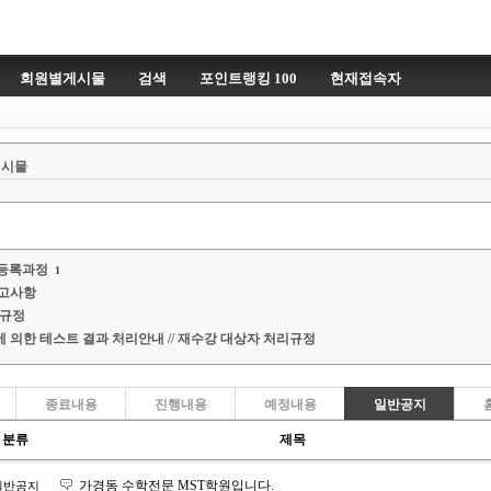
회원별게시물
검색
포인트랭킹 100
현재접속자
게시물
 등록과정
1
참고사항
 규정
 의한 테스트 결과 처리안내 // 재수강 대상자 처리규정
종료내용
진행내용
예정내용
일반공지
분류
제목
가경동 수학전문 MST학원입니다.
일반공지