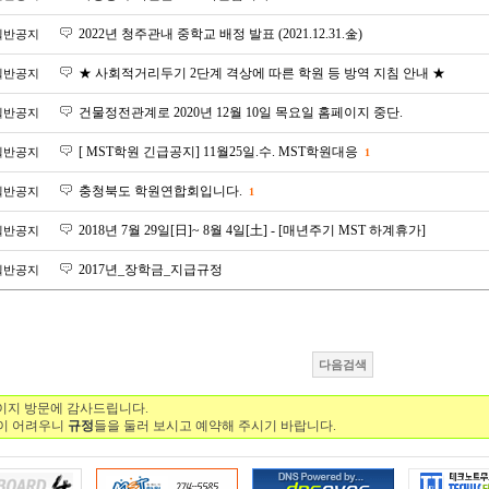
2022년 청주관내 중학교 배정 발표 (2021.12.31.金)
일반공지
★ 사회적거리두기 2단계 격상에 따른 학원 등 방역 지침 안내 ★
일반공지
건물정전관계로 2020년 12월 10일 목요일 홈페이지 중단.
일반공지
[ MST학원 긴급공지] 11월25일.수. MST학원대응
일반공지
1
충청북도 학원연합회입니다.
일반공지
1
2018년 7월 29일[日]~ 8월 4일[土] - [매년주기 MST 하계휴가]
일반공지
2017년_장학금_지급규정
일반공지
다음검색
지 방문에 감사드립니다.
담이 어려우니
규정
들을 둘러 보시고 예약해 주시기 바랍니다.