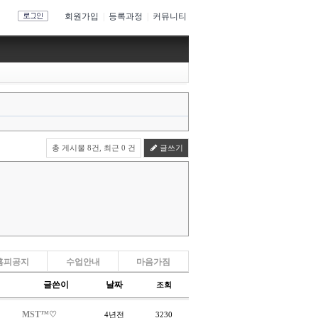
회원가입
|
등록과정
|
커뮤니티
총 게시물 8건, 최근 0 건
글쓰기
홈피공지
수업안내
마음가짐
글쓴이
날짜
조회
MST™♡
4년전
3230