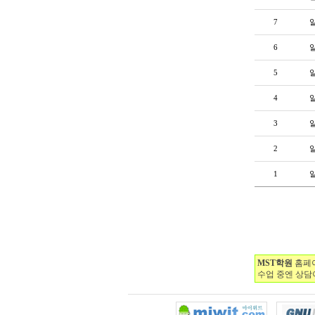
7
6
5
4
3
2
1
MST학원
홈페이
수업 중엔 상