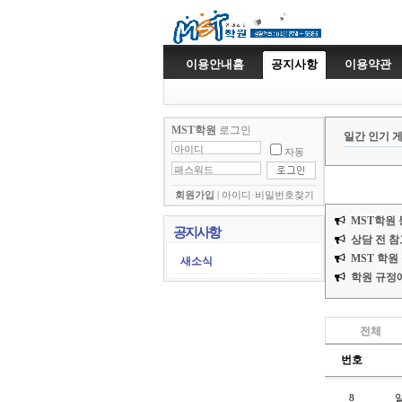
이용안내홈
공지사항
이용약관
MST학원
로그인
일간 인기 
자동
회원가입
|
아이디·비밀번호찾기
MST학원
공지사항
상담 전 
MST 학원
새소식
학원 규정에
전체
번호
8