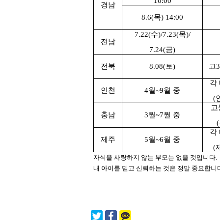
10:00
경남
8.6(
목
) 14:00
7.22(
수
)/7.23(
목
)/
전남
7.24(
금
)
전북
8.08(
토
)
고
각
인천
4
월
~9
월 중
(
고
충남
3
월
~7
월 중
(
각
제주
5
월
~6
월 중
(
자식을 사랑하지 않는 부모는 없을 것입니다.
내 아이를 믿고 신뢰하는 것은 정말 중요합니