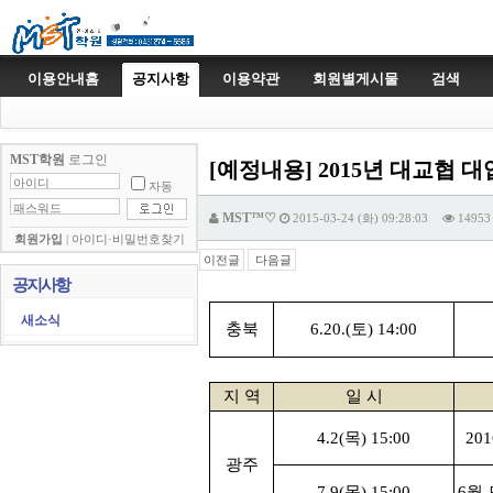
이용안내홈
공지사항
이용약관
회원별게시물
검색
MST학원
로그인
[예정내용] 2015년 대교협 
자동
MST™♡
2015-03-24 (화) 09:28:03
14953
회원가입
|
아이디·비밀번호찾기
이전글
다음글
공지사항
새소식
충북
6.20.(
토
) 14:00
지 역
일 시
4.2(
목
) 15:00
201
광주
7.9(
목
) 15:00
6
월 